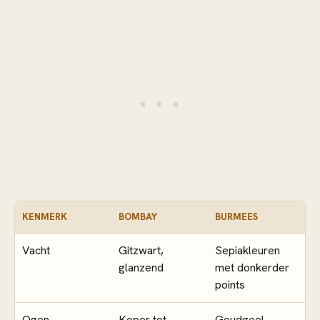
KENMERK
BOMBAY
BURMEES
Vacht
Gitzwart,
Sepiakleuren
glanzend
met donkerder
points
Ogen
Koper tot
Goudgeel