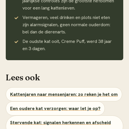
jaarlijkse controles zijn de grootste hefbomen
voor een lang kattenleven.
Vermageren, veel drinken en plots niet eten
zijn alarmsignalen, geen normale ouderdom:
bel dan de dierenarts.
De oudste kat ooit, Creme Puff, werd 38 jaar
en 3 dagen.
Lees ook
Kattenjaren naar mensenjaren: zo reken je het om
Een oudere kat verzorgen: waar let je op?
Stervende kat: signalen herkennen en afscheid