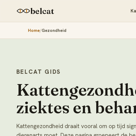
belcat
Ka
Home
Gezondheid
BELCAT GIDS
Kattengezondh
ziektes en beha
Kattengezondheid draait vooral om op tijd si
dierenarts moet. Deze pagina groepeert de b