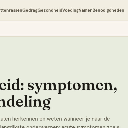
ttenrassen
Gedrag
Gezondheid
Voeding
Namen
Benodigdheden
eid: symptomen,
ndeling
gnalen herkennen en weten wanneer je naar de
elangrijkste onderwerpen: acute symptomen zoals