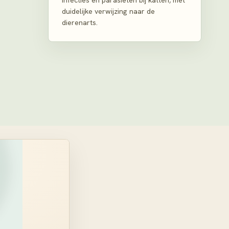
infecties en parasieten bij katten, met
duidelijke verwijzing naar de
dierenarts.