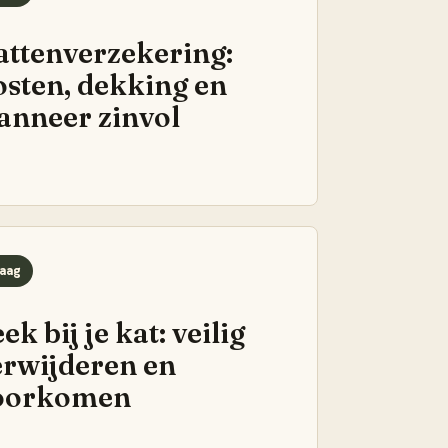
attenverzekering:
osten, dekking en
anneer zinvol
aag
ek bij je kat: veilig
erwijderen en
oorkomen