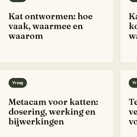
Kat ontwormen: hoe
K
vaak, waarmee en
k
waarom
w
Vraag
Vr
Metacam voor katten:
Te
dosering, werking en
v
bijwerkingen
v