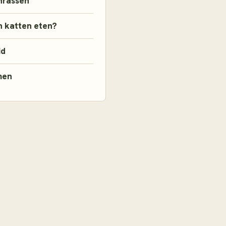
nrassen
 katten eten?
id
men