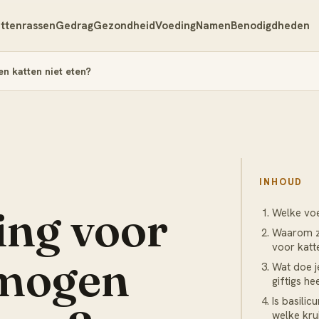
ttenrassen
Gedrag
Gezondheid
Voeding
Namen
Benodigdheden
n katten niet eten?
INHOUD
ing voor
Welke voe
Waarom zi
voor katt
 mogen
Wat doe je
giftigs h
Is basilic
welke kru