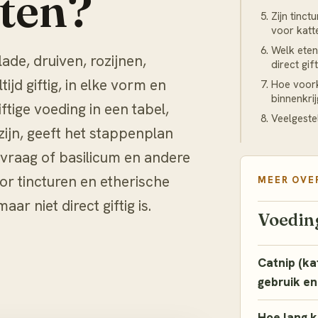
eten?
Zijn tinct
voor katt
Welk eten
ade, druiven, rozijnen,
direct gif
tijd giftig, in elke vorm en
Hoe voorko
binnenkri
ftige voeding in een tabel,
Veelgeste
 zijn, geeft het stappenplan
e vraag of basilicum en andere
r tincturen en etherische
MEER OVE
r niet direct giftig is.
Voedin
Catnip (ka
gebruik en
Hoe lang k