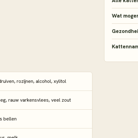
Alle katte
Wat mogen
Gezondhe
Kattenna
ruiven, rozijnen, alcohol, xylitol
eg, rauw varkensvlees, veel zout
s bellen
mus, melk