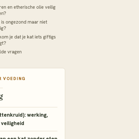
uren en etherische olie veilig
en?
 is ongezond maar niet
tig?
m je dat je kat iets giftigs
jgt?
lde vragen
R
VOEDING
g
ttenkruid): werking,
 veiligheid
an een kat zonder eten