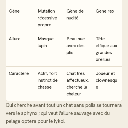
Gène
Mutation
Gène de
Gène rex
récessive
nudité
propre
Allure
Masque
Peau nue
Tête
lupin
avec des
elfique aux
plis
grandes
oreilles
Caractère
Actif, fort
Chat très
Joueur et
instinct de
affectueux,
clownesqu
chasse
cherche la
e
chaleur
Qui cherche avant tout un chat sans poils se tournera
vers le sphynx ; qui veut l'allure sauvage avec du
pelage optera pour le lykoi.