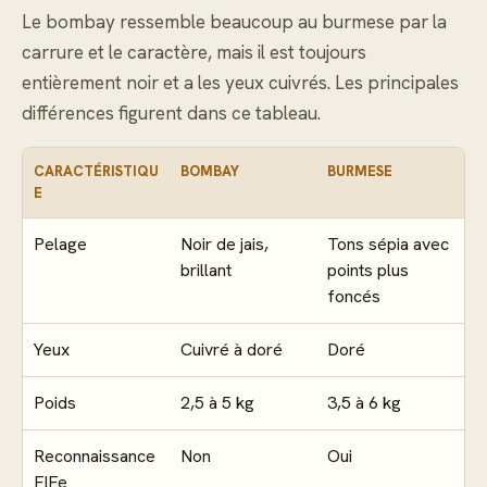
Le bombay ressemble beaucoup au burmese par la
carrure et le caractère, mais il est toujours
entièrement noir et a les yeux cuivrés. Les principales
différences figurent dans ce tableau.
CARACTÉRISTIQU
BOMBAY
BURMESE
E
Pelage
Noir de jais,
Tons sépia avec
brillant
points plus
foncés
Yeux
Cuivré à doré
Doré
Poids
2,5 à 5 kg
3,5 à 6 kg
Reconnaissance
Non
Oui
FIFe