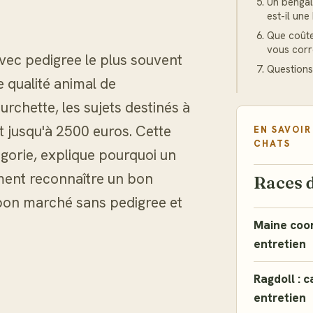
Un bengal
est-il une
Que coûte
vous corr
vec pedigree le plus souvent
Questions
 qualité animal de
rchette, les sujets destinés à
t jusqu'à 2500 euros. Cette
EN SAVOIR
CHATS
gorie, explique pourquoi un
mment reconnaître un bon
Races 
s bon marché sans pedigree et
Maine coon 
entretien
Ragdoll : c
entretien