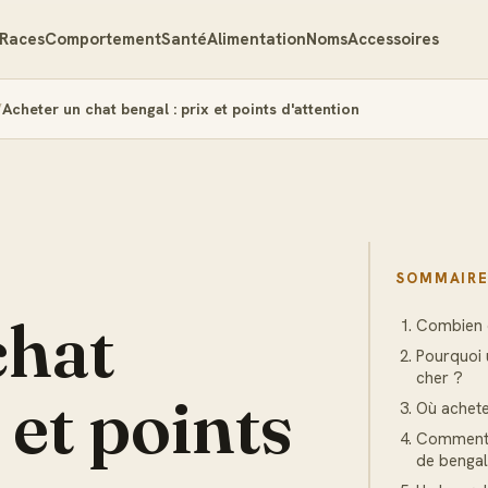
Races
Comportement
Santé
Alimentation
Noms
Accessoires
Acheter un chat bengal : prix et points d'attention
SOMMAIR
chat
Combien c
Pourquoi u
cher ?
 et points
Où achete
Comment 
de bengal