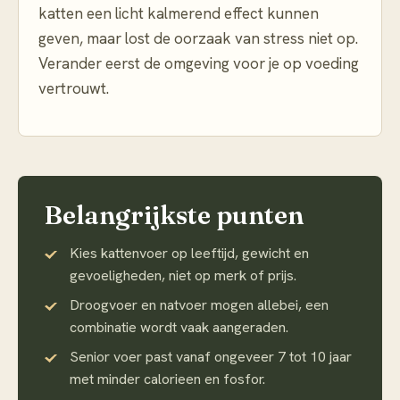
katten een licht kalmerend effect kunnen
geven, maar lost de oorzaak van stress niet op.
Verander eerst de omgeving voor je op voeding
vertrouwt.
Belangrijkste punten
Kies kattenvoer op leeftijd, gewicht en
gevoeligheden, niet op merk of prijs.
Droogvoer en natvoer mogen allebei, een
combinatie wordt vaak aangeraden.
Senior voer past vanaf ongeveer 7 tot 10 jaar
met minder calorieen en fosfor.