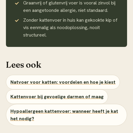
Graanvrij of glutenvrij voer is vooral zinvol bij
een aangetoonde allergie, niet standaard.
Zonder kattenvoer in huis kan gekookte kip of
vis eenmalig als noodoplossing, nooit
structureel.
Lees ook
Natvoer voor katten: voordelen en hoe je kiest
Kattenvoer bij gevoelige darmen of maag
Hypoallergeen kattenvoer: wanneer heeft je kat
het nodig?