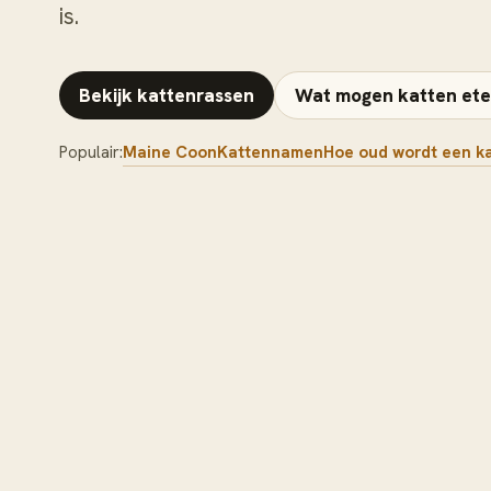
is.
Bekijk kattenrassen
Wat mogen katten et
Populair:
Maine Coon
Kattennamen
Hoe oud wordt een k