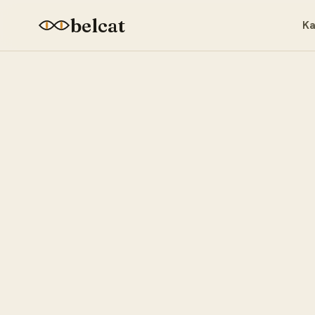
belcat
Ka