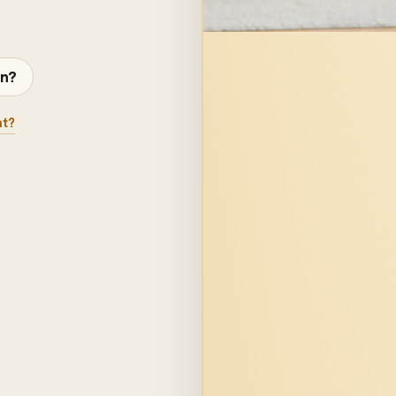
en?
at?