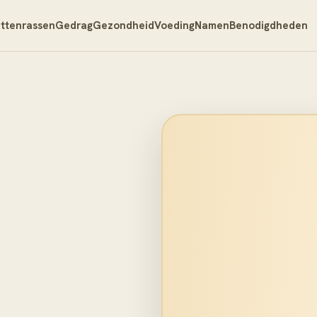
ttenrassen
Gedrag
Gezondheid
Voeding
Namen
Benodigdheden