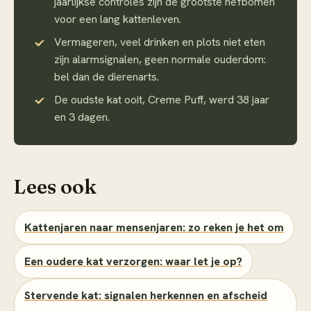
jaarlijkse controles zijn de grootste hefbomen
voor een lang kattenleven.
Vermageren, veel drinken en plots niet eten
zijn alarmsignalen, geen normale ouderdom:
bel dan de dierenarts.
De oudste kat ooit, Creme Puff, werd 38 jaar
en 3 dagen.
Lees ook
Kattenjaren naar mensenjaren: zo reken je het om
Een oudere kat verzorgen: waar let je op?
Stervende kat: signalen herkennen en afscheid